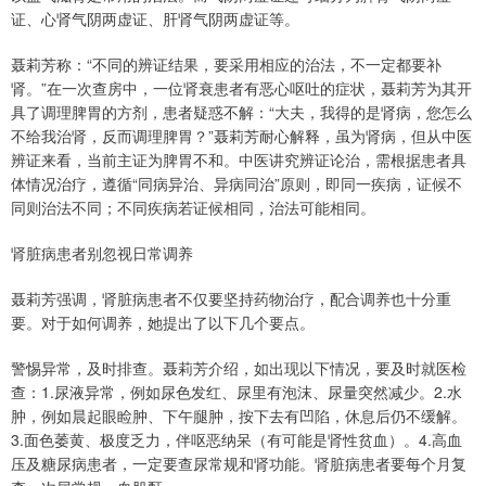
证、心肾气阴两虚证、肝肾气阴两虚证等。
聂莉芳称：“不同的辨证结果，要采用相应的治法，不一定都要补
肾。”在一次查房中，一位肾衰患者有恶心呕吐的症状，聂莉芳为其开
具了调理脾胃的方剂，患者疑惑不解：“大夫，我得的是肾病，您怎么
不给我治肾，反而调理脾胃？”聂莉芳耐心解释，虽为肾病，但从中医
辨证来看，当前主证为脾胃不和。中医讲究辨证论治，需根据患者具
体情况治疗，遵循“同病异治、异病同治”原则，即同一疾病，证候不
同则治法不同；不同疾病若证候相同，治法可能相同。
肾脏病患者别忽视日常调养
聂莉芳强调，肾脏病患者不仅要坚持药物治疗，配合调养也十分重
要。对于如何调养，她提出了以下几个要点。
警惕异常，及时排查。聂莉芳介绍，如出现以下情况，要及时就医检
查：1.尿液异常，例如尿色发红、尿里有泡沫、尿量突然减少。2.水
肿，例如晨起眼睑肿、下午腿肿，按下去有凹陷，休息后仍不缓解。
3.面色萎黄、极度乏力，伴呕恶纳呆（有可能是肾性贫血）。4.高血
压及糖尿病患者，一定要查尿常规和肾功能。肾脏病患者要每个月复