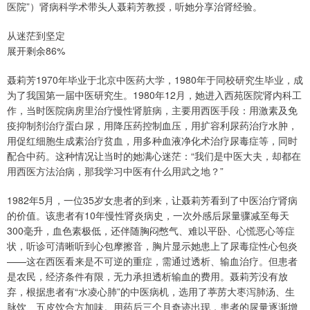
医院”）肾病科学术带头人聂莉芳教授，听她分享治肾经验。
从迷茫到坚定
展开剩余86%
聂莉芳1970年毕业于北京中医药大学，1980年于同校研究生毕业，成
为了我国第一届中医研究生。1980年12月，她进入西苑医院肾内科工
作，当时医院病房里治疗慢性肾脏病，主要用西医手段：用激素及免
疫抑制剂治疗蛋白尿，用降压药控制血压，用扩容利尿药治疗水肿，
用促红细胞生成素治疗贫血，用多种血液净化术治疗尿毒症等，同时
配合中药。这种情况让当时的她满心迷茫：“我们是中医大夫，却都在
用西医方法治病，那我学习中医有什么用武之地？”
1982年5月，一位35岁女患者的到来，让聂莉芳看到了中医治疗肾病
的价值。该患者有10年慢性肾炎病史，一次外感后尿量骤减至每天
300毫升，血色素极低，还伴随胸闷憋气、难以平卧、心慌恶心等症
状，听诊可清晰听到心包摩擦音，胸片显示她患上了尿毒症性心包炎
——这在西医看来是不可逆的重症，需通过透析、输血治疗。但患者
是农民，经济条件有限，无力承担透析输血的费用。聂莉芳没有放
弃，根据患者有“水凌心肺”的中医病机，选用了葶苈大枣泻肺汤、生
脉饮、五皮饮合方加味。用药后三个月奇迹出现，患者的尿量逐渐增