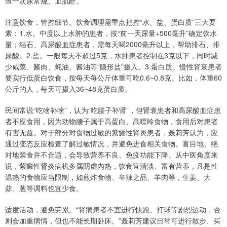
查一次尿常规、血肌酐。
注意饮食，管控细节。饮食调理需重点把控“水、盐、蛋白质”三大要
素：1.水。中度以上水肿的患者，按“前一天尿量+500毫升”确定饮水
量；结石、高尿酸血症患者，需每天喝2000毫升以上，帮助排石、排
尿酸。2.盐。一般每天不超过5克，水肿患者控制在3克以下，同时减
少咸菜、酱肉、蚝油、酱油等“隐形盐”摄入。3.蛋白质。慢性肾衰患者
要实行低蛋白饮食，按每天每公斤体重可吃0.6~0.8克。比如，体重60
公斤的人，每天可摄入36~48克蛋白质。
民间常说“吃啥补啥”，认为“吃腰子补肾”，但肾衰患者和高尿酸血症患
者不应食用，因为动物腰子属于高蛋白、高嘌呤食物，食用后对患者
有害无益。对于部分对食物过敏的紫癜性肾炎患者，聂莉芳认为，应
通过变态反应检查了解过敏情况，并避免进食相关食物。盲目地、绝
对地禁食并不合适，会导致营养不良、免疫功能下降。从中医角度来
说，紫癜性肾炎病机多属阴虚内热，饮食宜清淡、富有营养，凡是性
温热的食物应当限制，如煎炸食物、辛辣之品、羊肉等，生姜、大
蒜、葱等调料也宜少食。
适度活动，避免劳累。“肾病患者不宜进行快跑、打球等剧烈运动，否
则会加重病情，但也不能长期卧床。”聂莉芳建议日常可进行散步、买