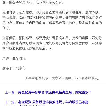
菜、做饭等轻度活动，以身体不疲劳为宜。
克服恐惧，远离焦虑。部分患者查出肾脏病后情绪低落、焦虑恐惧，
害怕肾衰。负面情绪不利于肾脏病的调养，聂莉芳建议患者保持良好
的心态，正确对待自己的疾病，积极配合医生治疗，坚定战胜疾病的
信心。
注意保暖，预防感冒。感冒是慢性肾脏病加重、复发的诱因，聂莉芳
建议肾病患者做好感冒预防，尤其秋冬交替之际要注意保暖，在流感
季节应避免前往人群密集场所。▲
来源：生命时报
发布于：北京市
天牛宝配资提示：文章来自网络，不代表本站观点。
上一篇：
黄金配资平台平台 黄金白银新高之后，突然跳水！
下一篇：
老虎配资 天普股份涉信披违规，年内股价已涨超