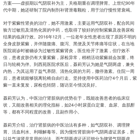
方案——虚损期以气阴双补为主，关格期重在调理脾胃。上世纪90年
代中期，她还研制了院内制剂补肾泄毒颗粒，用于治疗慢性肾衰竭。
对于紫癜性肾炎的治疗，她不用激素，主要运用气阴双补，配合民间
验方过敏煎及清热化斑的中药，也取得了较好的控制紫癜及改善尿检
结果的临床疗效。2016年12月，一位老年女性患者出现了原因不明的
全身皮肤紫癜，并伴随腹痛、腹泻、黑便及关节疼痛等症状，在当地
医院就诊时被确诊为过敏性紫癜肾炎，医生给开了激素，但疗效不
佳，患者皮肤仍有大量紫癜，尿检异常，稍稍活动紫癜就会加重，终
日与轮椅为伴。到西苑医院求医后，聂莉芳认为她是气阴两虚，兼夹
内热，为其运用了益气养阴、清热化斑的方药，撤停激素。住院一周
后，患者就能够脱离轮椅自由行走。坚持使用中医药治疗4个月后，紫
癜一直未复发，尿检也转阴，随访至今情况良好。
聂莉芳认为，中医治疗肾脏病的优势在于，既能改善患者的临床症
状，又能改善相关的理化指标，如24小时尿蛋白定量、血尿、血肌酐
等，都有不同程度的改善，且副作用小。
聂莉芳介绍，治疗肾脏病的中医治法有多种，如气阴双补、调理脾
胃、活血利水、利咽解毒等。因为慢性肾脏病中气阴两虚证居多，所
以益气滋肾是常用的治法。而气阴两虚证还可细分为脾肾气阴两虚