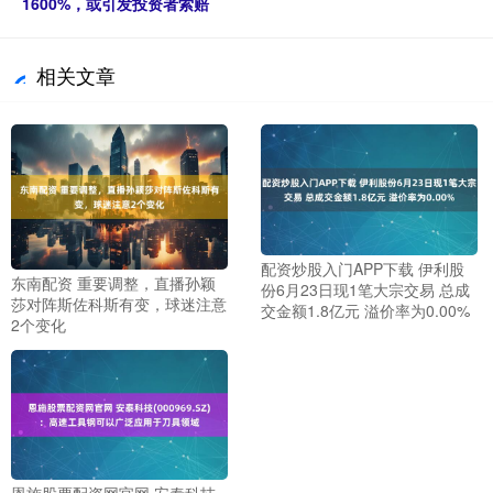
1600%，或引发投资者索赔
相关文章
配资炒股入门APP下载 伊利股
东南配资 重要调整，直播孙颖
份6月23日现1笔大宗交易 总成
莎对阵斯佐科斯有变，球迷注意
交金额1.8亿元 溢价率为0.00%
2个变化