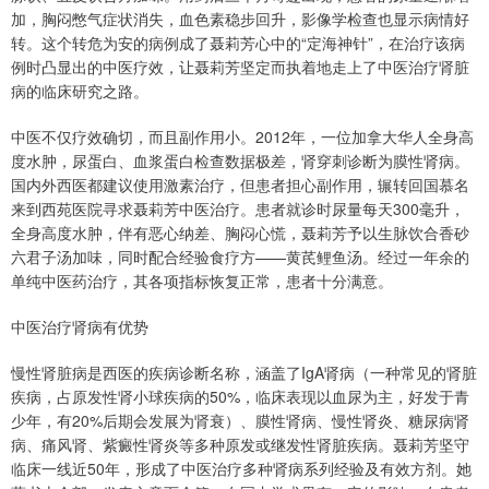
加，胸闷憋气症状消失，血色素稳步回升，影像学检查也显示病情好
转。这个转危为安的病例成了聂莉芳心中的“定海神针”，在治疗该病
例时凸显出的中医疗效，让聂莉芳坚定而执着地走上了中医治疗肾脏
病的临床研究之路。
中医不仅疗效确切，而且副作用小。2012年，一位加拿大华人全身高
度水肿，尿蛋白、血浆蛋白检查数据极差，肾穿刺诊断为膜性肾病。
国内外西医都建议使用激素治疗，但患者担心副作用，辗转回国慕名
来到西苑医院寻求聂莉芳中医治疗。患者就诊时尿量每天300毫升，
全身高度水肿，伴有恶心纳差、胸闷心慌，聂莉芳予以生脉饮合香砂
六君子汤加味，同时配合经验食疗方——黄芪鲤鱼汤。经过一年余的
单纯中医药治疗，其各项指标恢复正常，患者十分满意。
中医治疗肾病有优势
慢性肾脏病是西医的疾病诊断名称，涵盖了IgA肾病（一种常见的肾脏
疾病，占原发性肾小球疾病的50%，临床表现以血尿为主，好发于青
少年，有20%后期会发展为肾衰）、膜性肾病、慢性肾炎、糖尿病肾
病、痛风肾、紫癜性肾炎等多种原发或继发性肾脏疾病。聂莉芳坚守
临床一线近50年，形成了中医治疗多种肾病系列经验及有效方剂。她