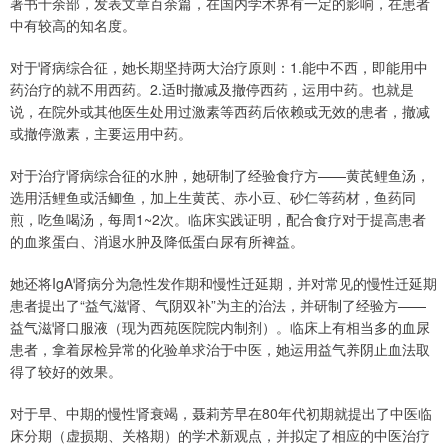
著书十余部，发表文章百余篇，在国内学术界有一定的影响，在患者
中有较高的知名度。
对于肾病综合征，她长期坚持两大治疗原则：1.能中不西，即能用中
药治疗的就不用西药。2.适时撤减及撤停西药，运用中药。也就是
说，在院外或其他医生处用过激素等西药后依赖或无效的患者，撤减
或撤停激素，主要运用中药。
对于治疗肾病综合征的水肿，她研制了经验食疗方——黄芪鲤鱼汤，
选用活鲤鱼或活鲫鱼，加上生黄芪、赤小豆、砂仁等药材，鱼药同
煎，吃鱼喝汤，每周1~2次。临床实践证明，配合食疗对于提高患者
的血浆蛋白、消退水肿及降低蛋白尿有所裨益。
她还将IgA肾病分为急性发作期和慢性迁延期，并对常见的慢性迁延期
患者提出了“益气滋肾、气阴双补”为主的治法，并研制了经验方——
益气滋肾口服液（现为西苑医院院内制剂）。临床上有相当多的血尿
患者，拿着尿检异常的化验单求治于中医，她运用益气养阴止血法取
得了较好的效果。
对于早、中期的慢性肾衰竭，聂莉芳早在80年代初期就提出了中医临
床分期（虚损期、关格期）的学术新观点，并拟定了相应的中医治疗