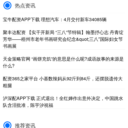
热点资讯
宝牛配资APP下载 理想汽车：4月交付新车34085辆
聚丰达配资 【实干开新局 “三八”节特辑】翰墨抒心志 丹青绽
芳华——梧州市老年书画研究会纪念&quot;三八″国际妇女节
书画展
天金策略官网 “画饼充饥”的意思是什么呢?成语故事的来源是
什么?
配资365之家平台 小基数辣妈从92斤到84斤，还摆脱遗传大
粗腿
泸深配APP下载 正式退出！全红婵作出意外决定，中国跳水
队含泪批准，陈芋汐祝福
推荐资讯